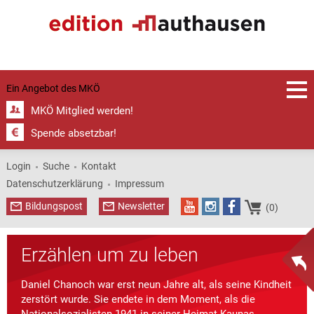
Ein Angebot des
MKÖ
MKÖ Mitglied werden!
Spende absetzbar!
Login
Suche
Kontakt
Datenschutzerklärung
Impressum
Bildungspost
Newsletter
(0)
Erzählen um zu leben
Daniel Chanoch war erst neun Jahre alt, als seine Kindheit
zerstört wurde. Sie endete in dem Moment, als die