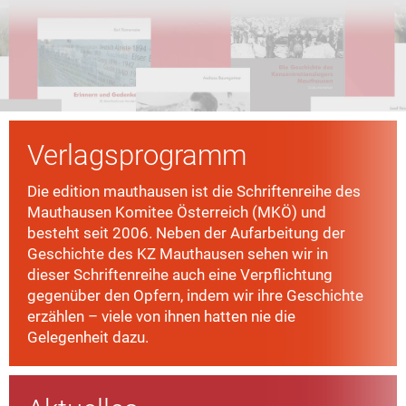
Verlagsprogramm
Die edition mauthausen ist die Schriftenreihe des
Mauthausen Komitee Österreich (MKÖ) und
besteht seit 2006. Neben der Aufarbeitung der
Geschichte des KZ Mauthausen sehen wir in
dieser Schriftenreihe auch eine Verpflichtung
gegenüber den Opfern, indem wir ihre Geschichte
erzählen – viele von ihnen hatten nie die
Gelegenheit dazu.